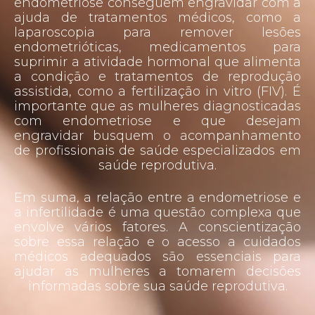
endometriose conseguem engravidar com a
ajuda de tratamentos médicos, como a
laparoscopia para remover lesões
endometrióticas, medicamentos para
suprimir a atividade hormonal que alimenta
a condição e tratamentos de reprodução
assistida, como a fertilização in vitro (FIV). É
importante que as mulheres diagnosticadas
com endometriose e que desejam
engravidar busquem o acompanhamento
de profissionais de saúde especializados em
saúde reprodutiva.
Em suma, a relação entre a endometriose e
a infertilidade é uma questão complexa que
envolve vários fatores. A conscientização
sobre essa relação e o acesso a cuidados
médicos adequados são essenciais para
ajudar as mulheres a tomarem decisões
informadas sobre sua saúde reprodutiva.