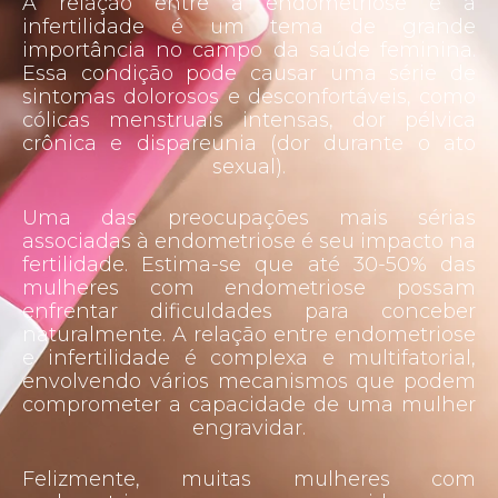
A relação entre a endometriose e a
infertilidade é um tema de grande
importância no campo da saúde feminina.
Essa condição pode causar uma série de
sintomas dolorosos e desconfortáveis, como
cólicas menstruais intensas, dor pélvica
crônica e dispareunia (dor durante o ato
sexual).
Uma das preocupações mais sérias
associadas à endometriose é seu impacto na
fertilidade. Estima-se que até 30-50% das
mulheres com endometriose possam
enfrentar dificuldades para conceber
naturalmente. A relação entre endometriose
e infertilidade é complexa e multifatorial,
envolvendo vários mecanismos que podem
comprometer a capacidade de uma mulher
engravidar.
Felizmente, muitas mulheres com