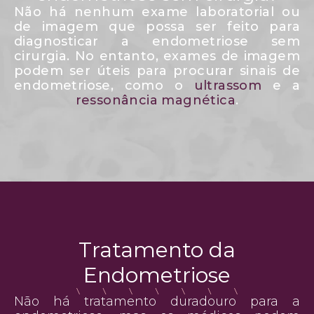
Não há nenhum exame laboratorial ou
de imagem que possa ser feito para
diagnosticar a endometriose sem
cirurgia. No entanto, exames de imagem
podem ser úteis para procurar sinais de
endometriose, como o
ultrassom
e a
ressonância magnética
.
Tratamento da
Endometriose
Não há tratamento duradouro para a